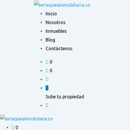
Ir
al
Inicio
contenido
Nosotros
Inmuebles
Blog
Contáctenos
0
0
Sube tu propiedad
0