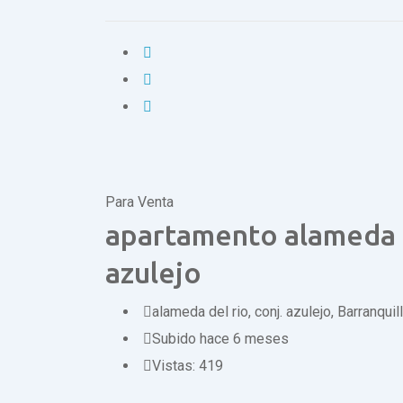
Para Venta
apartamento alameda d
azulejo
alameda del rio, conj. azulejo
,
Barranquill
Subido hace 6 meses
Vistas:
419