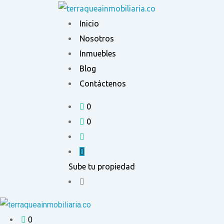
Ir
al
Inicio
contenido
Nosotros
Inmuebles
Blog
Contáctenos
0
0
Sube tu propiedad
0