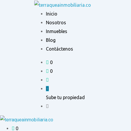
Ir
al
Inicio
contenido
Nosotros
Inmuebles
Blog
Contáctenos
0
0
Sube tu propiedad
0