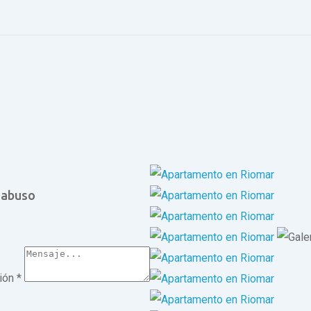
 abuso
ción
*