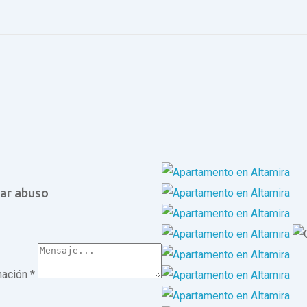
ar abuso
mación
*