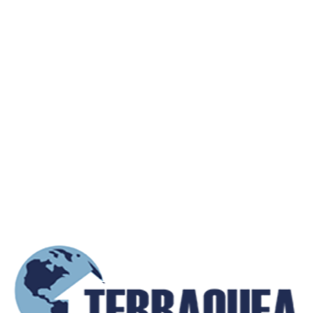
Contactar con el propietario
info@terraqueainmobiliaria.co
+57 (300) 885 0XXX
(Mostrar)
+57 (302) 213 0XXX
(Mostrar)