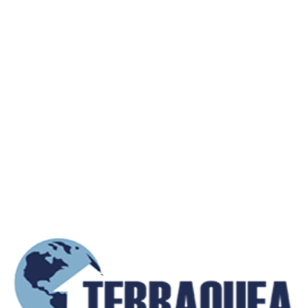
Contactar con el propietario
info@terraqueainmobiliaria.co
+57 (300) 885 0XXX
(Mostrar)
+57 (302) 213 0XXX
(Mostrar)