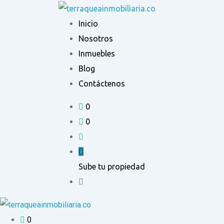
Ir
al
Inicio
contenido
Nosotros
Inmuebles
Blog
Contáctenos
0
0
Sube tu propiedad
0