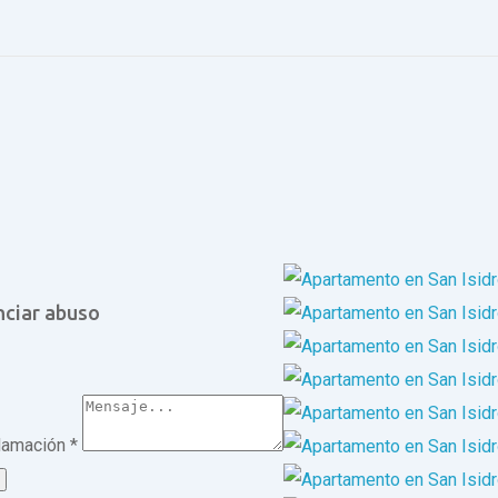
ciar abuso
clamación
*