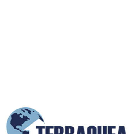
Contactar con el propietario
info@terraqueainmobiliaria.co
+57 (300) 885 0XXX
(Mostrar)
+57 (302) 213 0XXX
(Mostrar)