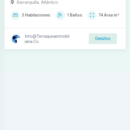
Barranquilla, Atlántico
3
Habitaciones
1
Baños
74
Área m²
Info@terraqueainmobil
Detalles
Iaria.co