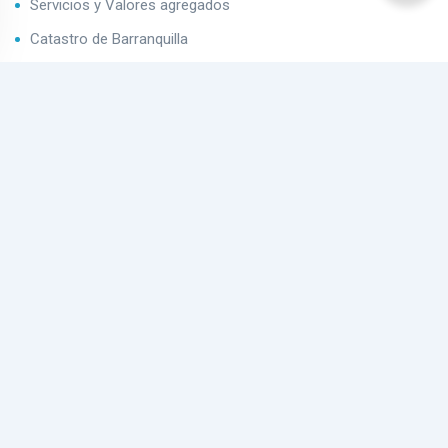
Servicios y Valores agregados
Catastro de Barranquilla
Impuestro predial de Barranquilla
Contáctenos
Boletín de Inmuebles
¡Suscríbete a nuestro boletín!
Contáctenos
Calle 34 # 43 - 109 Barranquilla - Colombia
info@terraqueainmobiliaria.co