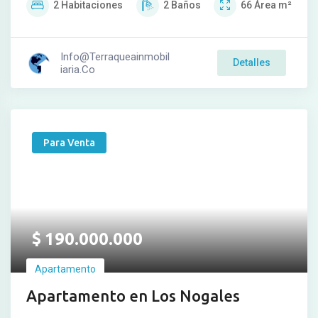
2
Habitaciones
2
Baños
66
Área m²
Info@terraqueainmobil
Detalles
Iaria.co
Para Venta
$
190.000.000
Apartamento
Apartamento en Los Nogales