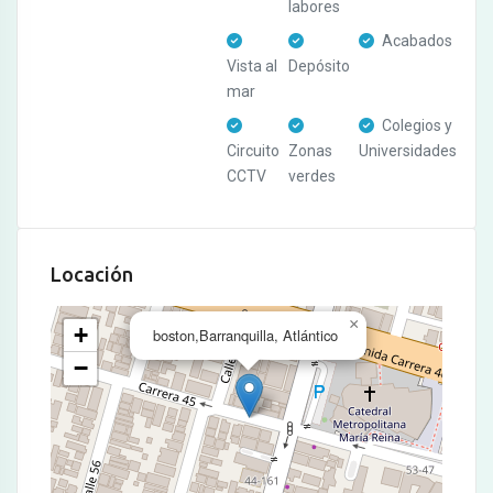
labores
Acabados
Vista al
Depósito
mar
Colegios y
Circuito
Zonas
Universidades
CCTV
verdes
Locación
×
+
boston,Barranquilla, Atlántico
−