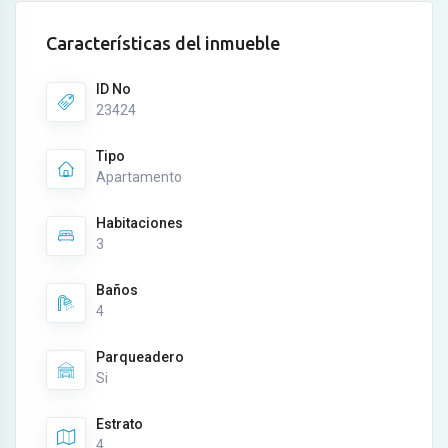
Características del inmueble
ID No
23424
Tipo
Apartamento
Habitaciones
3
Baños
4
Parqueadero
Si
Estrato
4