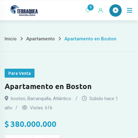
Ir
0
al
contenido
Inicio
Apartamento
Apartamento en Boston
Para Venta
Apartamento en Boston
boston
,
Barranquilla, Atlántico
Subido hace 1
año
Vistas:
616
$
380.000.000