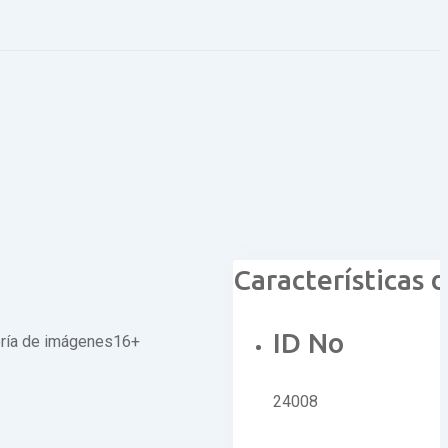
Características 
ID No
16+
24008