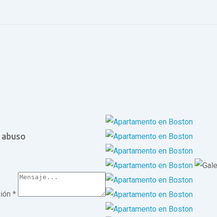
 abuso
ción
*