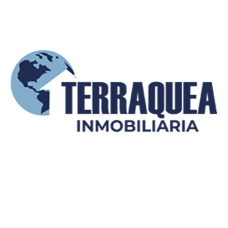
Contactar con el propietario
info@terraqueainmobiliaria.co
+57 (300) 885 0XXX
(Mostrar)
+57 (302) 213 0XXX
(Mostrar)