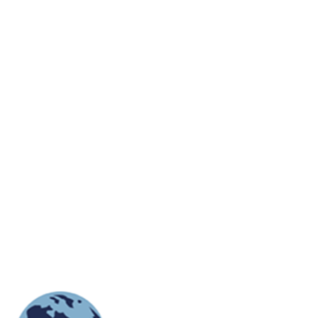
Compartir enlace:
Barrios para
Aspectos
todos los
legales
gustos: Guía
esenciales al
por estratos
comprar
para vivir en
vivienda usada
Barranquilla