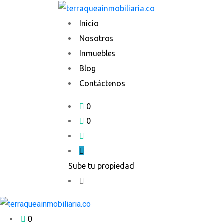
Ir
al
Inicio
contenido
Nosotros
Inmuebles
Blog
Contáctenos
0
0
Sube tu propiedad
0