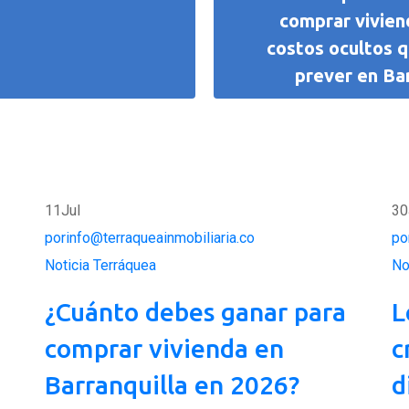
comprar vivien
costos ocultos 
prever en Bar
11
Jul
30
porinfo@terraqueainmobiliaria.co
po
Noticia Terráquea
No
¿Cuánto debes ganar para
L
comprar vivienda en
c
Barranquilla en 2026?
d