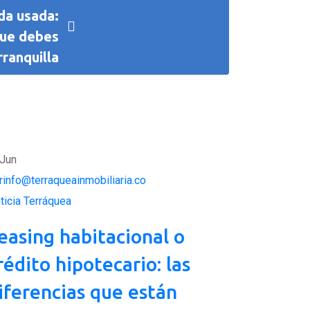
da usada:
que debes
ranquilla
Jun
rinfo@terraqueainmobiliaria.co
ticia Terráquea
easing habitacional o
rédito hipotecario: las
iferencias que están