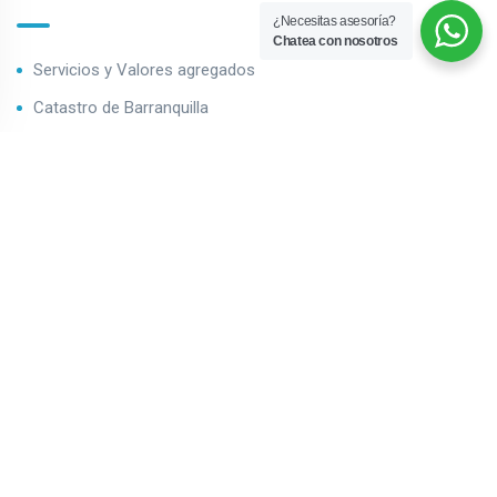
¿Necesitas asesoría?
Chatea con nosotros
Servicios y Valores agregados
Catastro de Barranquilla
Impuestro predial de Barranquilla
Contáctenos
Boletín de Inmuebles
¡Suscríbete a nuestro boletín!
Contáctenos
Calle 34 # 43 - 109 Barranquilla - Colombia