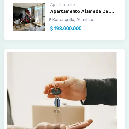
Apartamento
Apartamento Alameda Del
Rio, Conj. Azulejo
Barranquilla, Atlántico
$
198.000.000