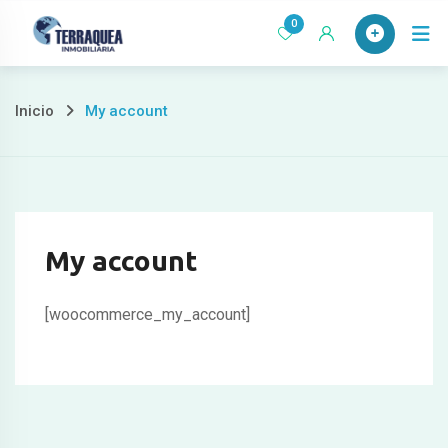
Ir
0
al
contenido
Inicio
My account
My account
[woocommerce_my_account]