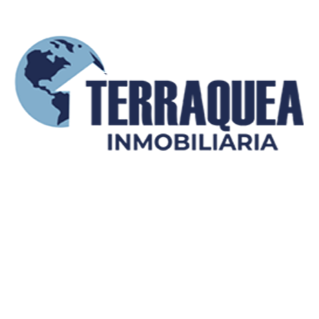
Viviendas en
Barranquillero
Barranquilla:
: ¿Es un Buen
¿Subiendo o
Momento para
Bajando?
Invertir?
NOVEDADES
Blogs relacionados